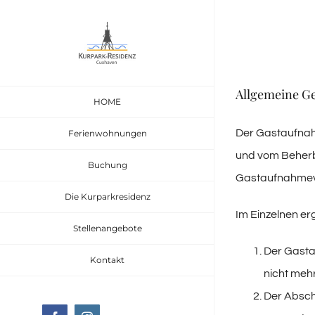
Zum
Inhalt
springen
Allgemeine G
HOME
Der Gastaufnah
Ferienwohnungen
und vom Beherb
Buchung
Gastaufnahmeve
Die Kurparkresidenz
Im Einzelnen er
Stellenangebote
Der Gasta
Kontakt
nicht mehr
Der Absch