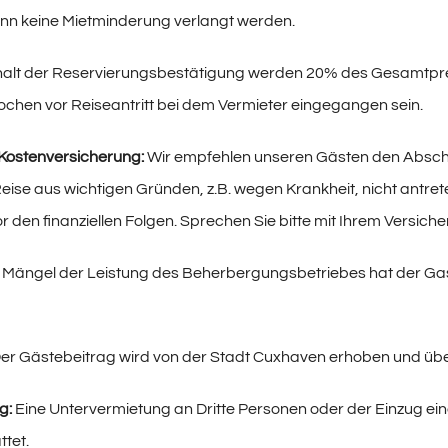
ann keine Mietminderung verlangt werden.
halt der Reservierungsbestätigung werden 20% des Gesamtpreis
chen vor Reiseantritt bei dem Vermieter eingegangen sein.
-Kostenversicherung:
Wir empfehlen unseren Gästen den Abschlu
eise aus wichtigen Gründen, z.B. wegen Krankheit, nicht antr
r den finanziellen Folgen. Sprechen Sie bitte mit Ihrem Versiche
Mängel der Leistung des Beherbergungsbetriebes hat der Gast
er Gästebeitrag wird von der Stadt Cuxhaven erhoben und übe
g:
Eine Untervermietung an Dritte Personen oder der Einzug ei
ttet.