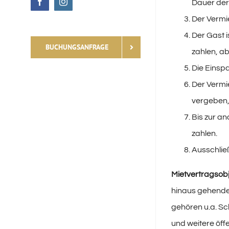
Dauer der
Facebook
Instagram
Der Vermie
Der Gast i
BUCHUNGSANFRAGE
zahlen, a
Die Einsp
Der Vermi
vergeben,
Bis zur an
zahlen.
Ausschließ
Mietvertragsobj
hinaus gehenden
gehören u.a. S
und weitere öff