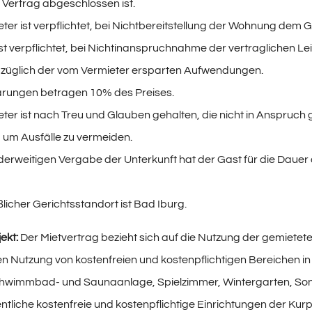
 Vertrag abgeschlossen ist.
ter ist verpflichtet, bei Nichtbereitstellung der Wohnung dem 
st verpflichtet, bei Nichtinanspruchnahme der vertraglichen Le
bzüglich der vom Vermieter ersparten Aufwendungen.
arungen betragen 10% des Preises.
eter ist nach Treu und Glauben gehalten, die nicht in Anspru
 um Ausfälle zu vermeiden.
derweitigen Vergabe der Unterkunft hat der Gast für die Dauer 
licher Gerichtsstandort ist Bad Iburg.
ekt:
Der Mietvertrag bezieht sich auf die Nutzung der gemietet
 Nutzung von kostenfreien und kostenpflichtigen Bereichen in
chwimmbad- und Saunaanlage, Spielzimmer, Wintergarten, So
entliche kostenfreie und kostenpflichtige Einrichtungen der Kur