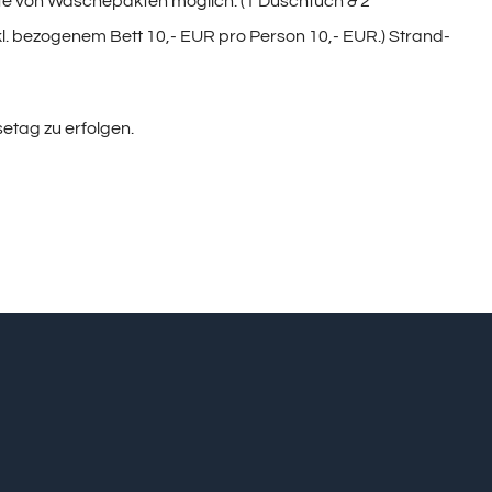
iete von Wäschepakten möglich. (1 Duschtuch & 2
. bezogenem Bett 10,- EUR pro Person 10,- EUR.) Strand-
setag zu erfolgen.