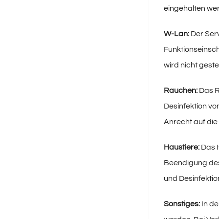
eingehalten wer
W-Lan:
Der Serv
Funktionseinsc
wird nicht gest
Rauchen:
Das R
Desinfektion vo
Anrecht auf die
Haustiere:
Das H
Beendigung des 
und Desinfektio
Sonstiges:
In d