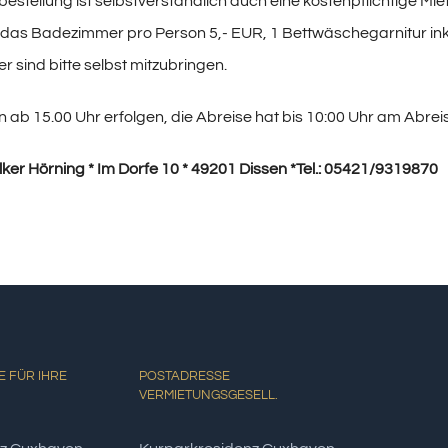
bestellung ist selbstverständlich auch eine kostenpflichtige M
das Badezimmer pro Person 5,- EUR, 1 Bettwäschegarnitur inkl
 sind bitte selbst mitzubringen.
n ab 15.00 Uhr erfolgen, die Abreise hat bis 10:00 Uhr am Abrei
lker Hörning * Im Dorfe 10 * 49201 Dissen *Tel.: 05421/9319870
 FÜR IHRE
POSTADRESSE
VERMIETUNGSGESELL.