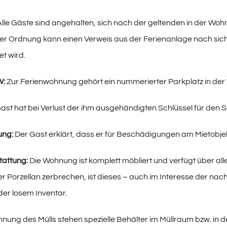
lle Gäste sind angehalten, sich nach der geltenden in der Wo
er Ordnung kann einen Verweis aus der Ferienanlage nach sich
et wird.
W:
Zur Ferienwohnung gehört ein nummerierter Parkplatz in der
ast hat bei Verlust der ihm ausgehändigten Schlüssel für de
ung:
Der Gast erklärt, dass er für Beschädigungen am Mietobje
attung:
Die Wohnung ist komplett möbliert und verfügt über a
der Porzellan zerbrechen, ist dieses – auch im Interesse der n
er losem Inventar.
nnung des Mülls stehen spezielle Behälter im Müllraum bzw. in 