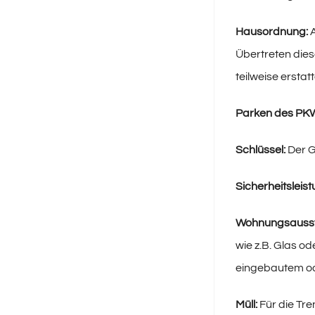
Hausordnung:
A
Übertreten dies
teilweise erstatt
Parken des PK
Schlüssel:
Der G
Sicherheitsleist
Wohnungsausst
wie z.B. Glas o
eingebautem od
Müll:
Für die Tre